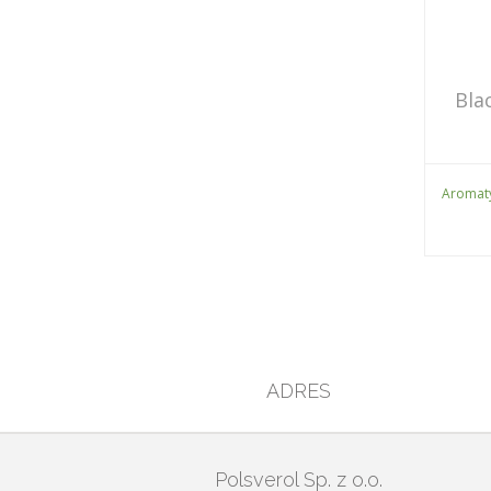
Bla
Aromaty
ADRES
Polsverol Sp. z o.o.