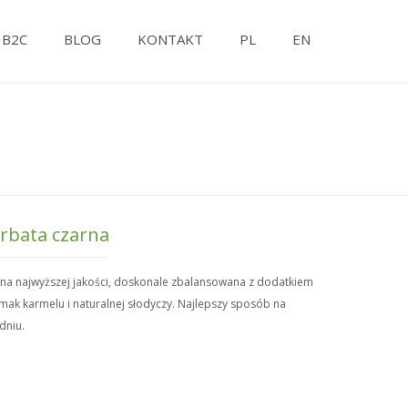
B2C
BLOG
KONTAKT
PL
EN
erbata czarna
rna najwyższej jakości, doskonale zbalansowana z dodatkiem
mak karmelu i naturalnej słodyczy. Najlepszy sposób na
dniu.